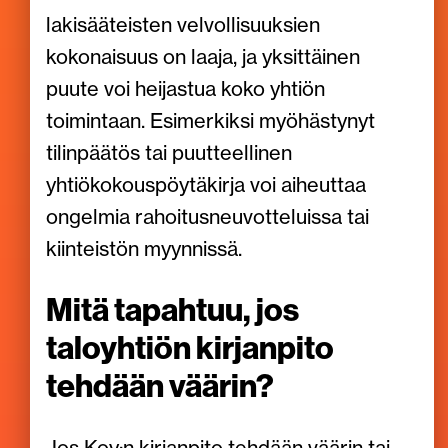
lakisääteisten velvollisuuksien
kokonaisuus on laaja, ja yksittäinen
puute voi heijastua koko yhtiön
toimintaan. Esimerkiksi myöhästynyt
tilinpäätös tai puutteellinen
yhtiökokouspöytäkirja voi aiheuttaa
ongelmia rahoitusneuvotteluissa tai
kiinteistön myynnissä.
Mitä tapahtuu, jos
taloyhtiön kirjanpito
tehdään väärin?
Jos Koy:n kirjanpito tehdään väärin tai