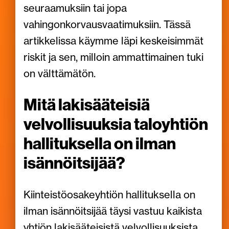
seuraamuksiin tai jopa
vahingonkorvausvaatimuksiin. Tässä
artikkelissa käymme läpi keskeisimmät
riskit ja sen, milloin ammattimainen tuki
on välttämätön.
Mitä lakisääteisiä
velvollisuuksia taloyhtiön
hallituksella on ilman
isännöitsijää?
Kiinteistöosakeyhtiön hallituksella on
ilman isännöitsijää täysi vastuu kaikista
yhtiön lakisääteisistä velvollisuuksista.