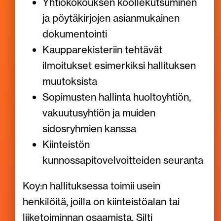
Yhtiökokouksen koollekutsuminen
ja pöytäkirjojen asianmukainen
dokumentointi
Kaupparekisteriin tehtävät
ilmoitukset esimerkiksi hallituksen
muutoksista
Sopimusten hallinta huoltoyhtiön,
vakuutusyhtiön ja muiden
sidosryhmien kanssa
Kiinteistön
kunnossapitovelvoitteiden seuranta
Koy:n hallituksessa toimii usein
henkilöitä, joilla on kiinteistöalan tai
liiketoiminnan osaamista. Silti