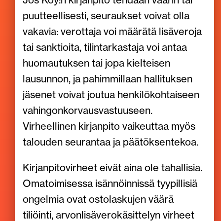
puutteellisesti, seuraukset voivat olla
vakavia: verottaja voi määrätä lisäveroja
tai sanktioita, tilintarkastaja voi antaa
huomautuksen tai jopa kielteisen
lausunnon, ja pahimmillaan hallituksen
jäsenet voivat joutua henkilökohtaiseen
vahingonkorvausvastuuseen.
Virheellinen kirjanpito vaikeuttaa myös
talouden seurantaa ja päätöksentekoa.
Kirjanpitovirheet eivät aina ole tahallisia.
Omatoimisessa isännöinnissä tyypillisiä
ongelmia ovat ostolaskujen väärä
tiliöinti, arvonlisäverokäsittelyn virheet